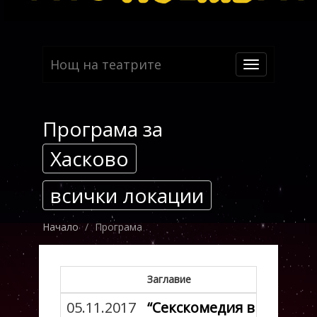
Нощ на театрите
Toggle
navigation
Програма за
Хасково
всички локации
Начало
Програма
Заглавие
05.11.2017
“Секскомедия в лятна н