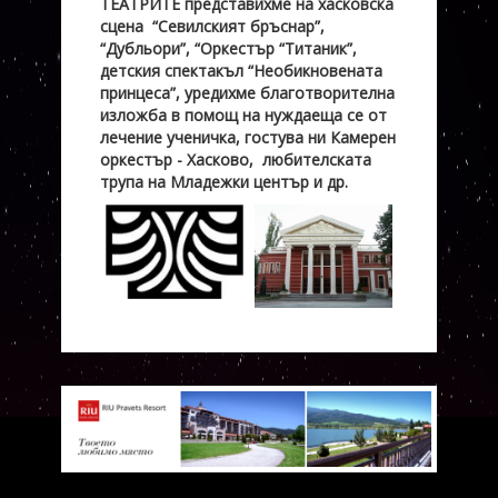
ТЕАТРИТЕ представихме на хасковска
сцена “Севилският бръснар”,
“Дубльори”, “Оркестър “Титаник”,
детския спектакъл “Необикновената
принцеса”, уредихме благотворителна
изложба в помощ на нуждаеща се от
лечение ученичка, гостува ни Камерен
оркестър - Хасково, любителската
трупа на Младежки център и др.