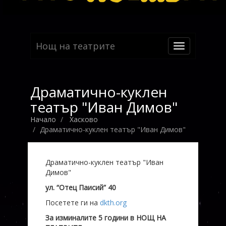
Нощ на театрите
Toggle
navigation
Драматично-куклен
театър "Иван Димов"
Начало
Хасково
Драматично-куклен театър "Иван Димов"
Драматично-куклен театър "Иван
Димов"
ул. “Отец Паисий” 40
Посетете ги на
dkth.org
За изминалите 5 години в НОЩ НА