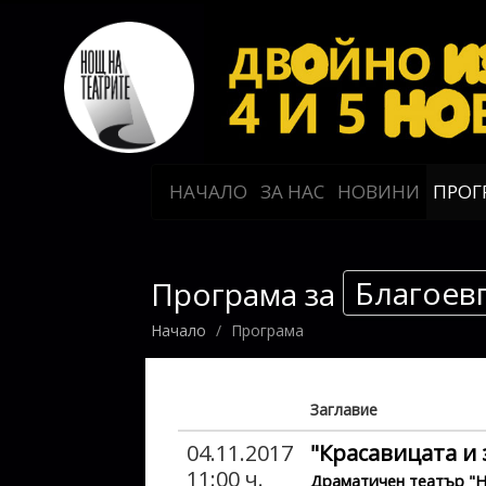
НАЧАЛО
ЗА НАС
НОВИНИ
ПРОГ
Благоев
Програма за
Начало
Програма
Заглавие
04.11.2017
"Красавицата и 
11:00 ч.
Драматичен театър "