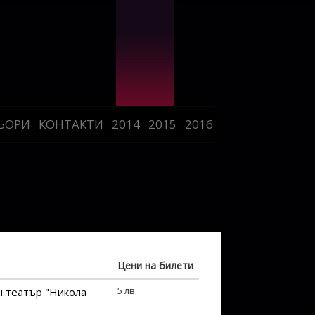
ЬОРИ
КОНТАКТИ
2014
2015
2016
Цени на билети
5 лв.
 театър "Никола