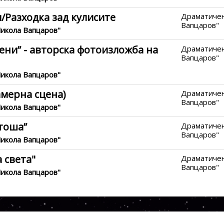
/Разходка зад кулисите
Драматичен
Вапцаров"
Никола Вапцаров"
вени” - авторска фотоизложба на
Драматичен
Вапцаров"
Никола Вапцаров"
амерна сцена)
Драматичен
Вапцаров"
Никола Вапцаров"
итоша”
Драматичен
Вапцаров"
Никола Вапцаров"
а света"
Драматичен
Вапцаров"
Никола Вапцаров"