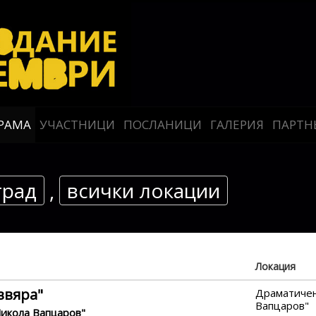
РАМА
УЧАСТНИЦИ
ПОСЛАНИЦИ
ГАЛЕРИЯ
ПАРТН
град
всички локации
,
Локация
звяра"
Драматичен
Вапцаров"
Никола Вапцаров"