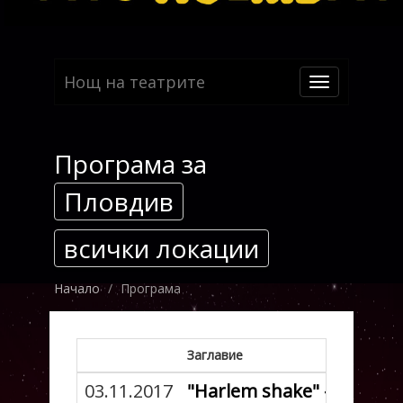
Нощ на театрите
Toggle
navigation
Програма за
Пловдив
всички локации
Начало
Програма
Заглавие
03.11.2017
"Harlem shake" - автор